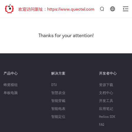
迁移，欢迎访问新址：https://www.quectel.com.cn
言：
简
体
中
Thanks for your attention!
文
产品中心
解决方案
开发者中心
蜂窝模组
DTU
资源下载
单板电脑
智慧农业
文档中心
智能穿戴
开发工具
智能电表
应用笔记
智能定位
Helios SDK
FAQ