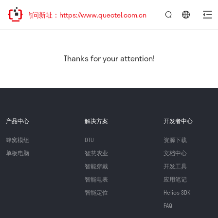
迎访问新址：https://www.quectel.com.cn
言：
简
体
中
Thanks for your attention!
文
产品中心
解决方案
开发者中心
蜂窝模组
DTU
资源下载
单板电脑
智慧农业
文档中心
智能穿戴
开发工具
智能电表
应用笔记
智能定位
Helios SDK
FAQ