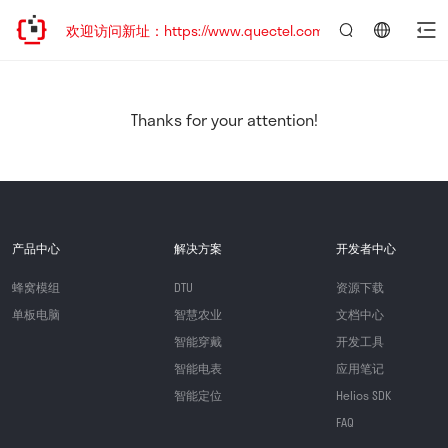
迁移，欢迎访问新址：https://www.quectel.com.cn
言：
简
体
中
Thanks for your attention!
文
产品中心
解决方案
开发者中心
蜂窝模组
DTU
资源下载
单板电脑
智慧农业
文档中心
智能穿戴
开发工具
智能电表
应用笔记
智能定位
Helios SDK
FAQ