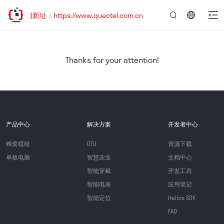
问新址：https://www.quectel.com.cn
言：
简
体
中
Thanks for your attention!
文
产品中心
解决方案
开发者中心
蜂窝模组
DTU
资源下载
单板电脑
智慧农业
文档中心
智能穿戴
开发工具
智能电表
应用笔记
智能定位
Helios SDK
FAQ