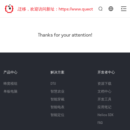
站地址已迁移，欢迎访问新址：https://www.quectel.com.cn
言：
简
体
中
Thanks for your attention!
文
产品中心
解决方案
开发者中心
蜂窝模组
DTU
资源下载
单板电脑
智慧农业
文档中心
智能穿戴
开发工具
智能电表
应用笔记
智能定位
Helios SDK
FAQ