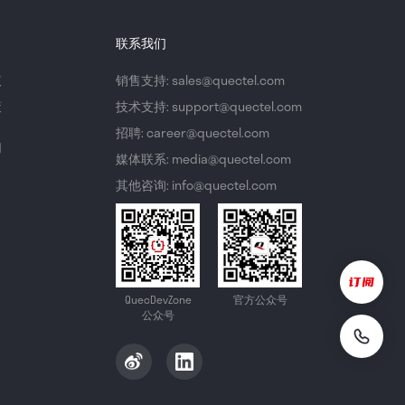
联系我们
议
销售支持: sales@quectel.com
策
技术支持: support@quectel.com
招聘: career@quectel.com
们
媒体联系: media@quectel.com
其他咨询: info@quectel.com
QuecDevZone
官方公众号
公众号