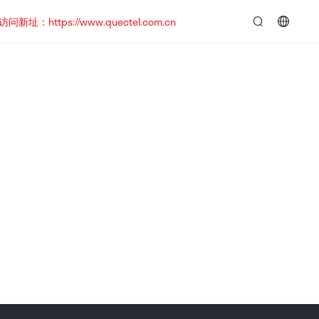
https://www.quectel.com.cn
言：
简
体
中
文