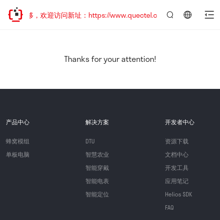
址已迁移，欢迎访问新址：https://www.quectel.com.cn
言：
简
体
中
Thanks for your attention!
文
产品中心
解决方案
开发者中心
蜂窝模组
DTU
资源下载
单板电脑
智慧农业
文档中心
智能穿戴
开发工具
智能电表
应用笔记
智能定位
Helios SDK
FAQ