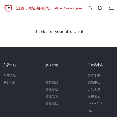
网站地址已迁移，欢迎访问新址：https://www.quectel.com.cn
言：
简
体
中
Thanks for your attention!
文
产品中心
解决方案
开发者中心
蜂窝模组
DTU
资源下载
单板电脑
智慧农业
文档中心
智能穿戴
开发工具
智能电表
应用笔记
智能定位
Helios SDK
FAQ