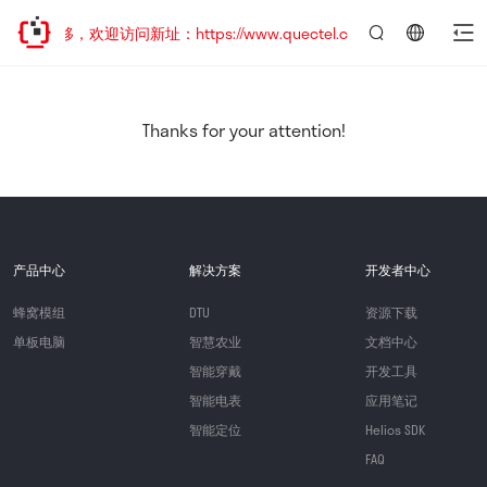
址已迁移，欢迎访问新址：https://www.quectel.com.cn
言：
简
体
中
Thanks for your attention!
文
产品中心
解决方案
开发者中心
蜂窝模组
DTU
资源下载
单板电脑
智慧农业
文档中心
智能穿戴
开发工具
智能电表
应用笔记
智能定位
Helios SDK
FAQ