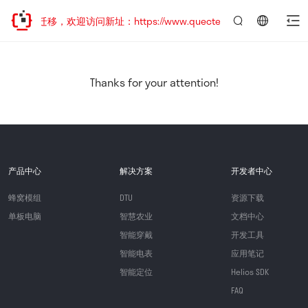
站地址已迁移，欢迎访问新址：https://www.quectel.com.cn
言：
简
体
中
Thanks for your attention!
文
产品中心
解决方案
开发者中心
蜂窝模组
DTU
资源下载
单板电脑
智慧农业
文档中心
智能穿戴
开发工具
智能电表
应用笔记
智能定位
Helios SDK
FAQ