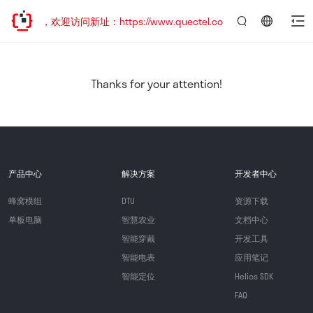
已迁移，欢迎访问新址：https://www.quectel.com.cn
言：
简
体
中
Thanks for your attention!
文
产品中心
解决方案
开发者中心
蜂窝模组
DTU
资源下载
单板电脑
智慧农业
文档中心
智能穿戴
开发工具
智能电表
应用笔记
智能定位
Helios SDK
FAQ