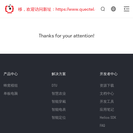
地址已迁移，欢迎访问新址：https://www.quectel.com.cn
言：
简
体
中
Thanks for your attention!
文
产品中心
解决方案
开发者中心
蜂窝模组
DTU
资源下载
单板电脑
智慧农业
文档中心
智能穿戴
开发工具
智能电表
应用笔记
智能定位
Helios SDK
FAQ