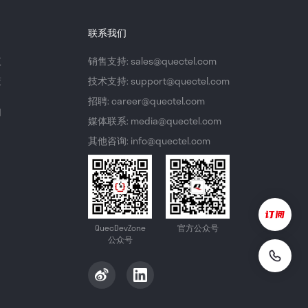
联系我们
议
销售支持: sales@quectel.com
策
技术支持: support@quectel.com
招聘: career@quectel.com
们
媒体联系: media@quectel.com
其他咨询: info@quectel.com
QuecDevZone
官方公众号
公众号