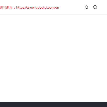
https://www.quectel.com.cn
言：
简
体
中
文