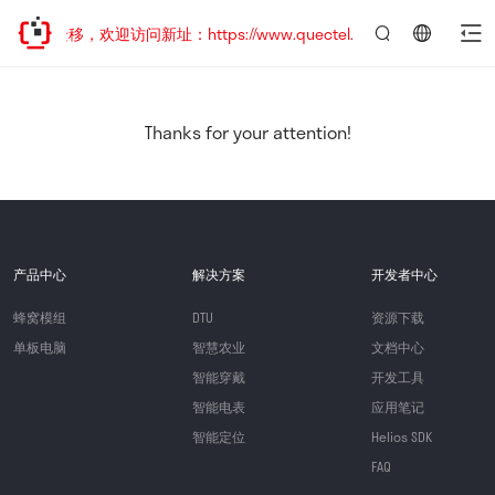
地址已迁移，欢迎访问新址：https://www.quectel.com.cn
言：
简
体
中
Thanks for your attention!
文
产品中心
解决方案
开发者中心
蜂窝模组
DTU
资源下载
单板电脑
智慧农业
文档中心
智能穿戴
开发工具
智能电表
应用笔记
智能定位
Helios SDK
FAQ