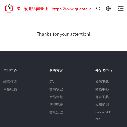
址已迁移，欢迎访问新址：https://www.quectel.com.cn
言：
简
体
中
Thanks for your attention!
文
产品中心
解决方案
开发者中心
蜂窝模组
DTU
资源下载
单板电脑
智慧农业
文档中心
智能穿戴
开发工具
智能电表
应用笔记
智能定位
Helios SDK
FAQ