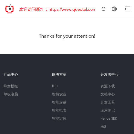
迁移，欢迎访问新址：https://www.quectel.com.cn
言：
简
体
中
Thanks for your attention!
文
产品中心
解决方案
开发者中心
蜂窝模组
DTU
资源下载
单板电脑
智慧农业
文档中心
智能穿戴
开发工具
智能电表
应用笔记
智能定位
Helios SDK
FAQ