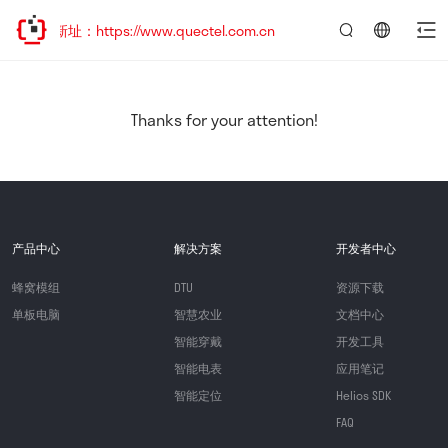
新址：https://www.quectel.com.cn
言：
简
体
中
Thanks for your attention!
文
产品中心
解决方案
开发者中心
蜂窝模组
DTU
资源下载
单板电脑
智慧农业
文档中心
智能穿戴
开发工具
智能电表
应用笔记
智能定位
Helios SDK
FAQ