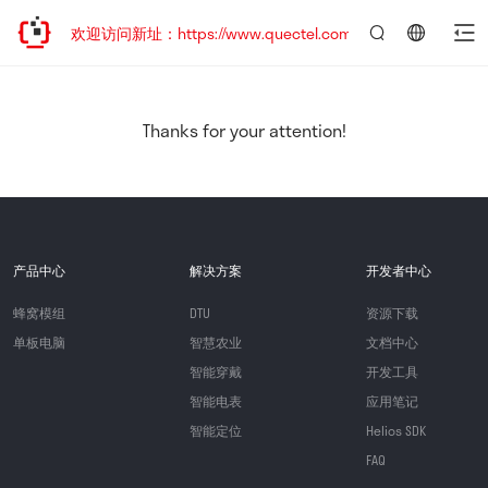
迁移，欢迎访问新址：https://www.quectel.com.cn
言：
简
体
中
Thanks for your attention!
文
产品中心
解决方案
开发者中心
蜂窝模组
DTU
资源下载
单板电脑
智慧农业
文档中心
智能穿戴
开发工具
智能电表
应用笔记
智能定位
Helios SDK
FAQ