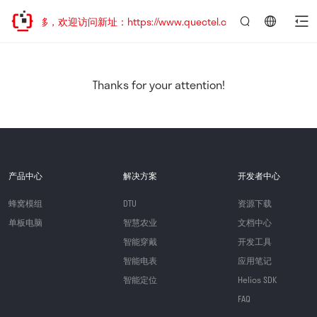
址已迁移，欢迎访问新址：https://www.quectel.com.cn
言：
简
体
中
Thanks for your attention!
文
产品中心
解决方案
开发者中心
蜂窝模组
DTU
资源下载
单板电脑
智慧农业
文档中心
智能穿戴
开发工具
智能电表
应用笔记
智能定位
Helios SDK
FAQ