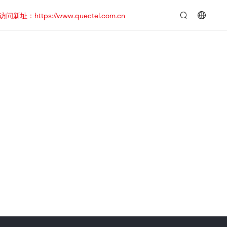
https://www.quectel.com.cn
言：
简
体
中
文