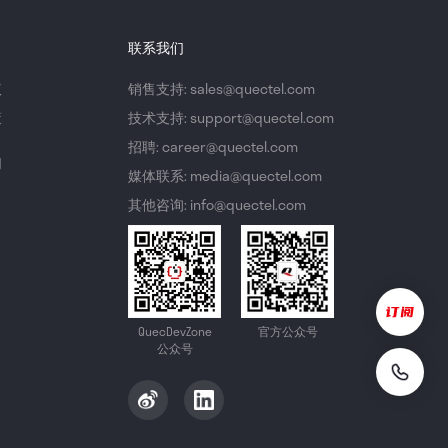
联系我们
议
销售支持: sales@quectel.com
策
技术支持: support@quectel.com
招聘: career@quectel.com
们
媒体联系: media@quectel.com
其他咨询: info@quectel.com
QuecDevZone
官方公众号
公众号