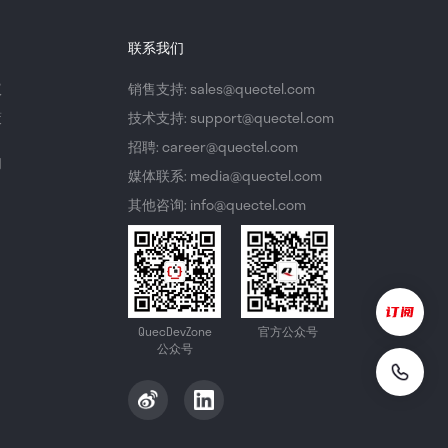
联系我们
议
销售支持: sales@quectel.com
策
技术支持: support@quectel.com
招聘: career@quectel.com
们
媒体联系: media@quectel.com
其他咨询: info@quectel.com
QuecDevZone
官方公众号
公众号