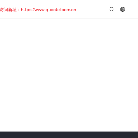
https://www.quectel.com.cn
言：
简
体
中
文