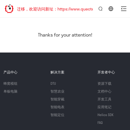
站地址已迁移，欢迎访问新址：https://www.quectel.com.cn
言：
简
体
中
Thanks for your attention!
文
产品中心
解决方案
开发者中心
蜂窝模组
DTU
资源下载
单板电脑
智慧农业
文档中心
智能穿戴
开发工具
智能电表
应用笔记
智能定位
Helios SDK
FAQ