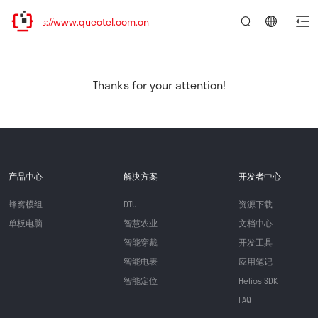
s://www.quectel.com.cn
言：
简
体
中
Thanks for your attention!
文
产品中心
解决方案
开发者中心
蜂窝模组
DTU
资源下载
单板电脑
智慧农业
文档中心
智能穿戴
开发工具
智能电表
应用笔记
智能定位
Helios SDK
FAQ