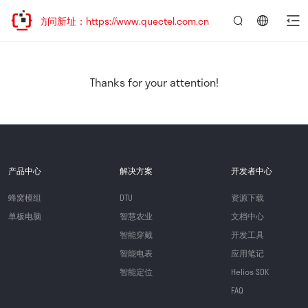
迎访问新址：https://www.quectel.com.cn
言：
简
体
中
Thanks for your attention!
文
产品中心
解决方案
开发者中心
蜂窝模组
DTU
资源下载
单板电脑
智慧农业
文档中心
智能穿戴
开发工具
智能电表
应用笔记
智能定位
Helios SDK
FAQ