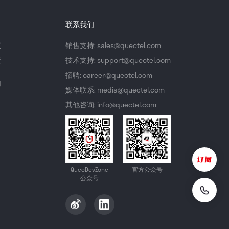
联系我们
议
销售支持: sales@quectel.com
策
技术支持: support@quectel.com
招聘: career@quectel.com
们
媒体联系: media@quectel.com
其他咨询: info@quectel.com
QuecDevZone
官方公众号
公众号