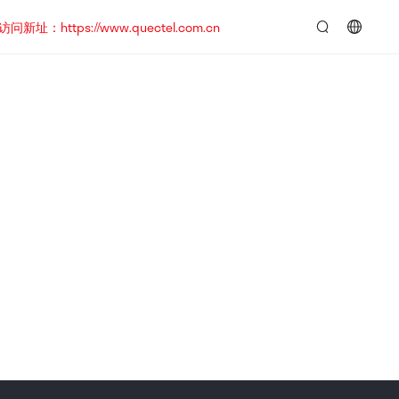
https://www.quectel.com.cn
言：
简
体
中
文