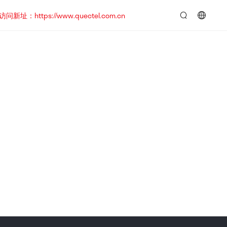
https://www.quectel.com.cn
言：
简
体
中
文