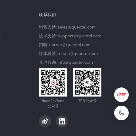
联系我们
议
销售支持: sales@quectel.com
策
技术支持: support@quectel.com
招聘: career@quectel.com
们
媒体联系: media@quectel.com
其他咨询: info@quectel.com
QuecDevZone
官方公众号
公众号