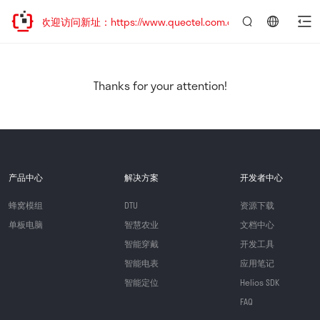
移，欢迎访问新址：https://www.quectel.com.cn
言：
简
体
中
Thanks for your attention!
文
产品中心
解决方案
开发者中心
蜂窝模组
DTU
资源下载
单板电脑
智慧农业
文档中心
智能穿戴
开发工具
智能电表
应用笔记
智能定位
Helios SDK
FAQ