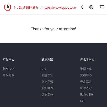
址已迁移，欢迎访问新址：https://www.quectel.com.cn
言：
简
体
中
Thanks for your attention!
文
产品中心
解决方案
开发者中心
蜂窝模组
DTU
资源下载
单板电脑
智慧农业
文档中心
智能穿戴
开发工具
智能电表
应用笔记
智能定位
Helios SDK
FAQ