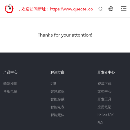
已迁移，欢迎访问新址：https://www.quectel.com.cn
言：
简
体
中
Thanks for your attention!
文
产品中心
解决方案
开发者中心
蜂窝模组
DTU
资源下载
单板电脑
智慧农业
文档中心
智能穿戴
开发工具
智能电表
应用笔记
智能定位
Helios SDK
FAQ