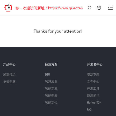
地址已迁移，欢迎访问新址：https://www.quectel.com.cn
言：
简
体
中
Thanks for your attention!
文
产品中心
解决方案
开发者中心
蜂窝模组
DTU
资源下载
单板电脑
智慧农业
文档中心
智能穿戴
开发工具
智能电表
应用笔记
智能定位
Helios SDK
FAQ