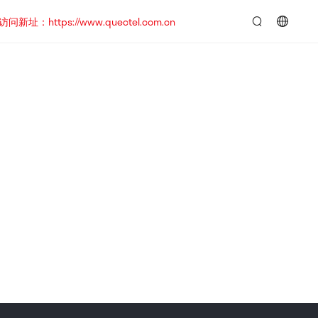
https://www.quectel.com.cn
言：
简
体
中
文