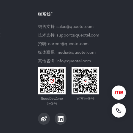
联系我们
议
销售支持: sales@quectel.com
策
技术支持: support@quectel.com
招聘: career@quectel.com
们
媒体联系: media@quectel.com
其他咨询: info@quectel.com
QuecDevZone
官方公众号
公众号