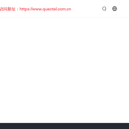
https://www.quectel.com.cn
言：
简
体
中
文