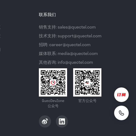
联系我们
议
销售支持: sales@quectel.com
策
技术支持: support@quectel.com
招聘: career@quectel.com
们
媒体联系: media@quectel.com
其他咨询: info@quectel.com
QuecDevZone
官方公众号
公众号