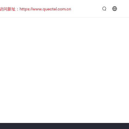
https://www.quectel.com.cn
言：
简
体
中
文