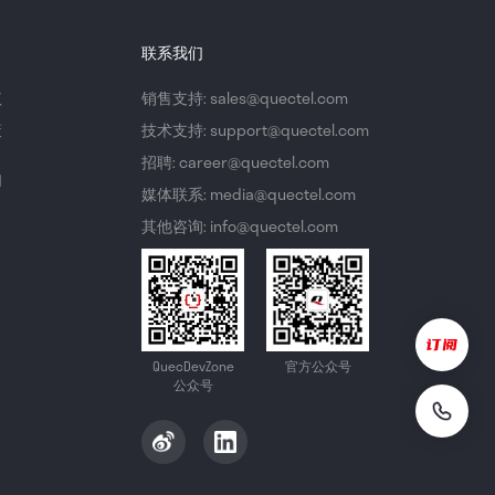
联系我们
议
销售支持: sales@quectel.com
策
技术支持: support@quectel.com
招聘: career@quectel.com
们
媒体联系: media@quectel.com
其他咨询: info@quectel.com
QuecDevZone
官方公众号
公众号