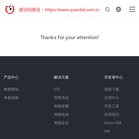
，欢迎访问新址：https://www.quectel.com.cn
言：
简
体
中
Thanks for your attention!
文
产品中心
解决方案
开发者中心
蜂窝模组
DTU
资源下载
单板电脑
智慧农业
文档中心
智能穿戴
开发工具
智能电表
应用笔记
智能定位
Helios SDK
FAQ