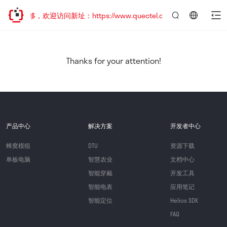
址已迁移，欢迎访问新址：https://www.quectel.com.cn
言：
简
体
中
Thanks for your attention!
文
产品中心
解决方案
开发者中心
蜂窝模组
DTU
资源下载
单板电脑
智慧农业
文档中心
智能穿戴
开发工具
智能电表
应用笔记
智能定位
Helios SDK
FAQ