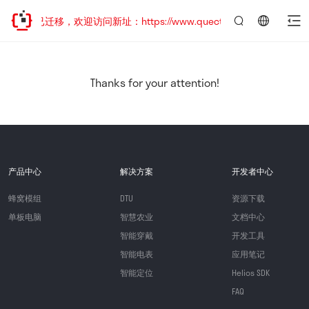
网站地址已迁移，欢迎访问新址：https://www.quectel.com.cn
言：
简
体
中
Thanks for your attention!
文
产品中心
解决方案
开发者中心
蜂窝模组
DTU
资源下载
单板电脑
智慧农业
文档中心
智能穿戴
开发工具
智能电表
应用笔记
智能定位
Helios SDK
FAQ