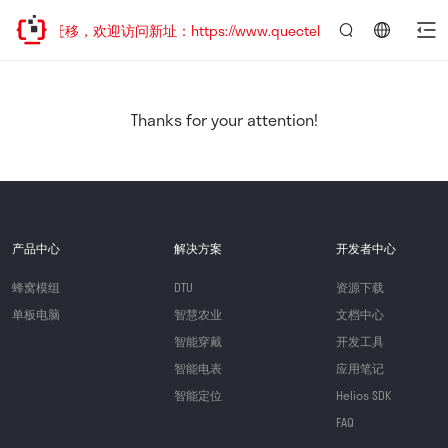
地址已迁移，欢迎访问新址：https://www.quectel.com.cn
言：
简
体
中
Thanks for your attention!
文
产品中心
解决方案
开发者中心
蜂窝模组
DTU
资源下载
单板电脑
智慧农业
文档中心
智能穿戴
开发工具
智能电表
应用笔记
智能定位
Helios SDK
FAQ