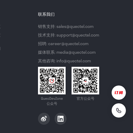
联系我们
议
销售支持: sales@quectel.com
策
技术支持: support@quectel.com
招聘: career@quectel.com
们
媒体联系: media@quectel.com
其他咨询: info@quectel.com
QuecDevZone
官方公众号
公众号