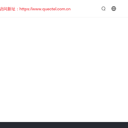
https://www.quectel.com.cn
言：
简
体
中
文