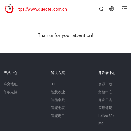
tps://www.quectel.com.cn
言：
简
体
中
Thanks for your attention!
文
产品中心
解决方案
开发者中心
蜂窝模组
DTU
资源下载
单板电脑
智慧农业
文档中心
智能穿戴
开发工具
智能电表
应用笔记
智能定位
Helios SDK
FAQ