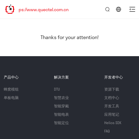
ps://www.quectel.com.cn
言：
简
体
中
Thanks for your attention!
文
产品中心
解决方案
开发者中心
蜂窝模组
DTU
资源下载
单板电脑
智慧农业
文档中心
智能穿戴
开发工具
智能电表
应用笔记
智能定位
Helios SDK
FAQ