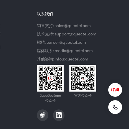
联系我们
议
销售支持: sales@quectel.com
策
技术支持: support@quectel.com
招聘: career@quectel.com
们
媒体联系: media@quectel.com
其他咨询: info@quectel.com
QuecDevZone
官方公众号
公众号