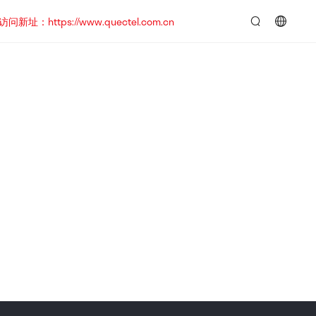
https://www.quectel.com.cn
言：
简
体
中
文