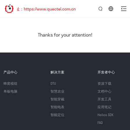
址：https://www.quectel.com.cn
言：
简
体
中
Thanks for your attention!
文
产品中心
解决方案
开发者中心
蜂窝模组
DTU
资源下载
单板电脑
智慧农业
文档中心
智能穿戴
开发工具
智能电表
应用笔记
智能定位
Helios SDK
FAQ