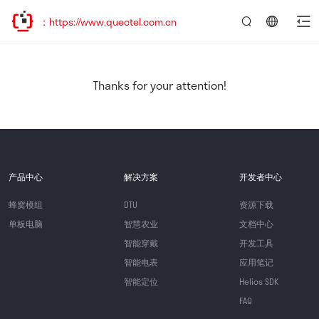
https://www.quectel.com.cn
言：
简
体
中
Thanks for your attention!
文
产品中心
解决方案
开发者中心
蜂窝模组
DTU
资源下载
单板电脑
智慧农业
文档中心
智能穿戴
开发工具
智能电表
应用笔记
智能定位
Helios SDK
FAQ