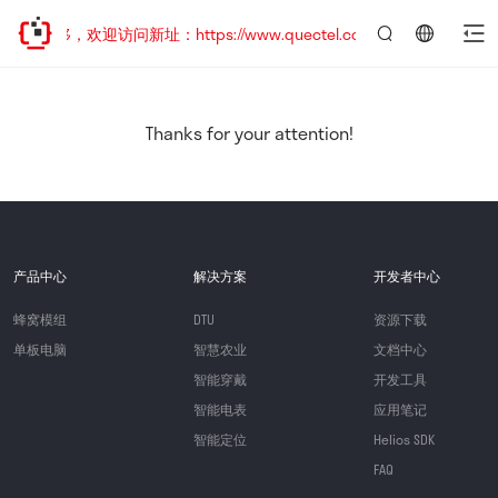
址已迁移，欢迎访问新址：https://www.quectel.com.cn
言：
简
体
中
Thanks for your attention!
文
产品中心
解决方案
开发者中心
蜂窝模组
DTU
资源下载
单板电脑
智慧农业
文档中心
智能穿戴
开发工具
智能电表
应用笔记
智能定位
Helios SDK
FAQ