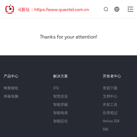
访问新址：https://www.quectel.com.cn
言：
简
体
中
Thanks for your attention!
文
产品中心
解决方案
开发者中心
蜂窝模组
DTU
资源下载
单板电脑
智慧农业
文档中心
智能穿戴
开发工具
智能电表
应用笔记
智能定位
Helios SDK
FAQ