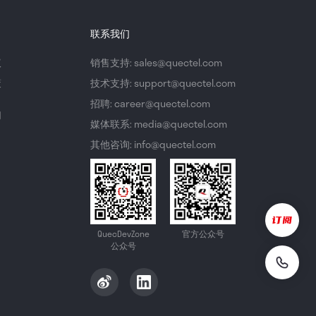
联系我们
议
销售支持: sales@quectel.com
策
技术支持: support@quectel.com
招聘: career@quectel.com
们
媒体联系: media@quectel.com
其他咨询: info@quectel.com
QuecDevZone
官方公众号
公众号