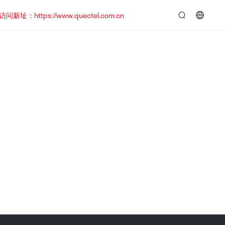
https://www.quectel.com.cn
言：
简
体
中
文