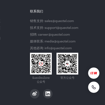
联系我们
议
销售支持: sales@quectel.com
策
技术支持: support@quectel.com
招聘: career@quectel.com
们
媒体联系: media@quectel.com
其他咨询: info@quectel.com
QuecDevZone
官方公众号
公众号