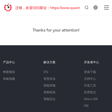
站地址已迁移，欢迎访问新址：https://www.quectel.com.cn
言：
简
体
中
Thanks for your attention!
文
产品中心
解决方案
开发者中心
蜂窝模组
DTU
资源下载
单板电脑
智慧农业
文档中心
智能穿戴
开发工具
智能电表
应用笔记
智能定位
Helios SDK
FAQ