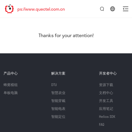
ps://www.quectel.com.cn
言：
简
体
中
Thanks for your attention!
文
产品中心
解决方案
开发者中心
蜂窝模组
DTU
资源下载
单板电脑
智慧农业
文档中心
智能穿戴
开发工具
智能电表
应用笔记
智能定位
Helios SDK
FAQ