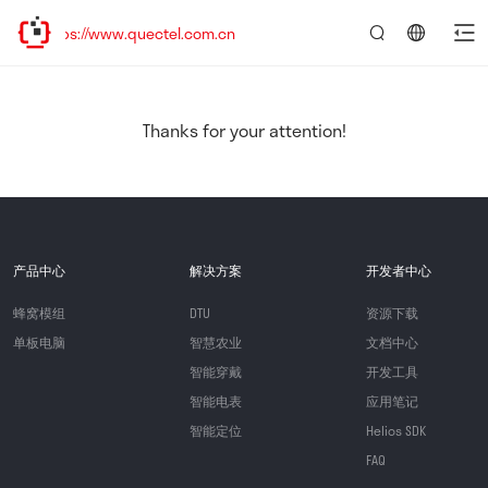
ps://www.quectel.com.cn
言：
简
体
中
Thanks for your attention!
文
产品中心
解决方案
开发者中心
蜂窝模组
DTU
资源下载
单板电脑
智慧农业
文档中心
智能穿戴
开发工具
智能电表
应用笔记
智能定位
Helios SDK
FAQ